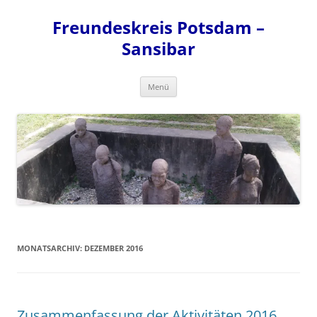
Zum
Inhalt
Freundeskreis Potsdam –
springen
Sansibar
Menü
MONATSARCHIV:
DEZEMBER 2016
Zusammenfassung der Aktivitäten 2016