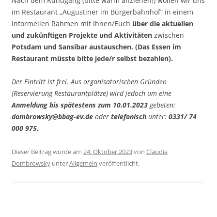
Nach dem Rundgang (bitte warm anziehen!) wollen wir uns
im Restaurant „Augustiner im Bürgerbahnhof“ in einem
informellen Rahmen mit Ihnen/Euch
über die aktuellen
und zukünftigen Projekte und Aktivitäten
zwischen
Potsdam und Sansibar austauschen. (Das Essen im
Restaurant müsste bitte jede/r selbst bezahlen).
Der Eintritt ist frei.
Aus organisatorischen Gründen
(Reservierung Restaurantplätze) wird jedoch um eine
Anmeldung bis spätestens zum 10.01.2023
gebeten:
dombrowsky@bbag-ev.de
oder
telefonisch
unter:
0331/ 74
000 975.
Dieser Beitrag wurde am
24. Oktober 2023
von
Claudia
Dombrowsky
unter
Allgemein
veröffentlicht.