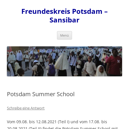
Zum
Inhalt
Freundeskreis Potsdam –
springen
Sansibar
Menü
Potsdam Summer School
Schreibe eine Antwort
Vom 09.08. bis 12.08.2021 (Teil I) und vom 17.08. bis
20.08.2021 (Teil II) findet die Potsdam Summer School mit