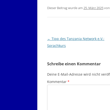
Dieser Beitrag wurde am
25. März 2025
vo
Beitragsnavigation
←
Tipp des Tanzania Network e.V.:
Sprachkurs
Schreibe einen Kommentar
Deine E-Mail-Adresse wird nicht veröff
Kommentar
*