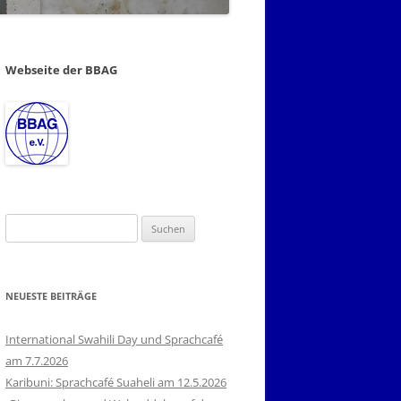
Webseite der BBAG
Suchen
nach:
NEUESTE BEITRÄGE
International Swahili Day und Sprachcafé
am 7.7.2026
Karibuni: Sprachcafé Suaheli am 12.5.2026