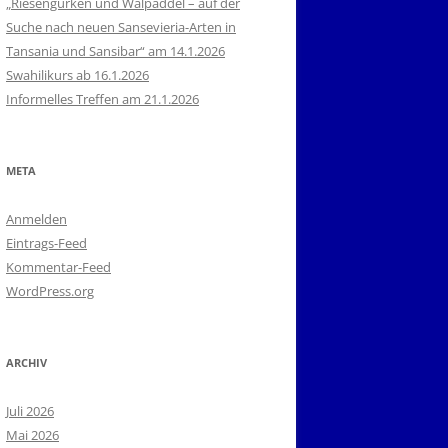
„Riesengurken und Walpaddel – auf der
Suche nach neuen Sansevieria-Arten in
Tansania und Sansibar“ am 14.1.2026
Swahilikurs ab 16.1.2026
Informelles Treffen am 21.1.2026
META
Anmelden
Eintrags-Feed
Kommentar-Feed
WordPress.org
ARCHIV
Juli 2026
Mai 2026